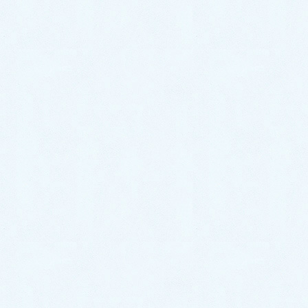
2023年5月31日
RaluMother
ワンニャングッズ/WAN2パラダイス＆しそう森の
バザールありがとうございました
28日に行われた三田有馬富士公園でのWAN2パラダイス。
新作ワンちゃんネコちゃんグッズをお持ちしました。 イベ
ントも無事終わりました。 気候も暑すぎず過ごしやすい1
日。本当にたくさんのWANちゃんたちに出会え、まさにパ
[…]
2023年5月22日
RaluMother
しそう森のバザール終了しました
しそう森のバザール終了ありがとうございました 今日は、
宍粟市山崎町でしそう森のバザールでした。終始たくさんの
お客さまでにぎわって、本当に楽しく1日を過ごさせていた
だきました。 ＊前回もバッグ買わせていただきました♡＊
イン […]