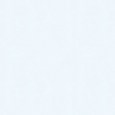
投
ペ
ペ
ペ
1
2
…
16
»
ー
ー
ー
稿
ジ
ジ
ジ
ナ
ビ
プロフィール
ゲ
ー
シ
ョ
ン
-RaluMother-伊藤美希
兵庫県姫路市のハンドメイドの
お店やさんとお教室 。
移動販売車『らるを号』をお店として、レジンアクセサリー