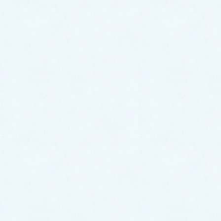
＆布小物、お花コサージュの教室や販売をしています。
‐‐‐‐‐‐‐‐‐‐‐‐‐‐‐‐‐‐‐‐‐‐‐‐‐‐‐‐‐‐‐‐
『好き』をカタチに。可愛く
楽しくハンドメイド
‐‐‐‐‐‐‐‐‐‐‐‐‐‐‐‐‐‐‐‐‐‐‐‐‐‐‐‐‐‐‐‐
初心者さんから販売、講師を目指す方まで。ハンドメイド好
きな大人女子のために。
アットホーム&特別感を大切にハンドメイドの楽しさをより
多くの方々にお届けしたいと思っています。