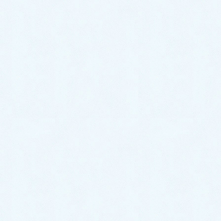
布小物
RaluMother
ご挨拶
イベント
RaluoTeacher
ココロ構え
レジン作品
講師のお仕事
オーダー品
教室開講の疑問
出張教室