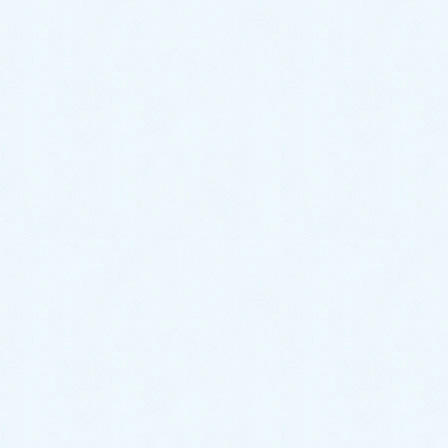
コ
ナ
ン
ビ
テ
ゲ
ン
ー
ツ
シ
イベント
に
ョ
移
ン
動
に
HOME
RaluMother
イベント
移
動
2023年6月29日
RaluMother
さるびあマルシェありがとうございました
第13回福崎初夏のさるびあマルシェ無事終了いたしまし
た。 開始前のお客様が並び始めた頃や終了ごろには雨が上
がりました。足元が悪い中でも朝早くからお並びくださった
お客さま、時間を考えご来場下さったお客さま、みなさん本
当にあ […]