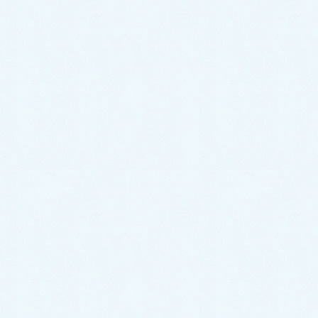
コ
ナ
ン
ビ
テ
ゲ
ン
ー
ツ
シ
フリーレッスン
に
ョ
移
ン
動
に
HOME
レッスン（レジン）
フリーレッスン
移
動
講習内容をリニューアルしました！
（R2.6.1～）
●
趣味でレジンアクセサリー作りを楽しみたいという方へ
→単発、継続どちらもOKです。
◆レジンアクセサリーフリーレッスン