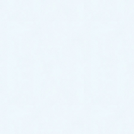
【レッスン料 2時間２０００円＋材料費】
＊材料は持ち込みOKです。
＊基本レッスンはLEDレジン液を使いま
す。
(2022年UVレジン液からLEDレジン液に変
更しました）
*自宅教室になります。（住所等はご予約
完了後お知らせいたします）
＊レッスン終了後はお茶・お菓子をどうぞ♪
☆スキルUPや販売を目指したい方は別途メ
ニュー有、お気軽にご相談ください。