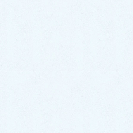
‐‐‐‐‐‐‐‐‐‐‐‐‐‐‐‐‐‐‐‐‐‐‐‐‐‐‐‐‐‐‐‐
『好き』をカタチに。可愛く
楽しくハンドメイド
‐‐‐‐‐‐‐‐‐‐‐‐‐‐‐‐‐‐‐‐‐‐‐‐‐‐‐‐‐‐‐‐
初心者さんから販売、講師を目指す方まで。ハンドメイド好
きな大人女子のために。
アットホーム&特別感を大切にハンドメイドの楽しさをより
多くの方々にお届けしたいと思っています。