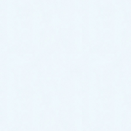
RaluMother
ご挨拶
イベント
RaluoTeacher
ココロ構え
レジン作品
講師のお仕事
オーダー品
教室開講の疑問
出張教室
あなたスタイルの教室づくり